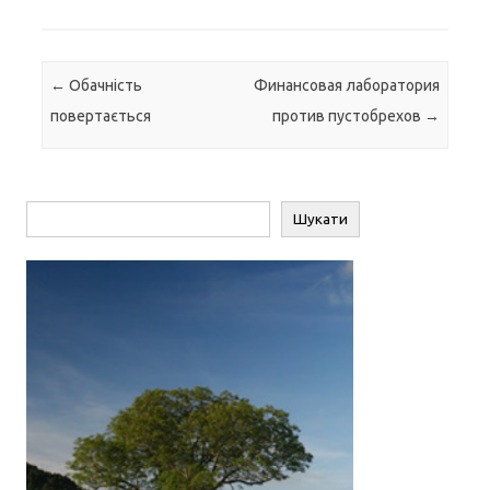
Навігація по запису
←
Обачність
Финансовая лаборатория
повертається
против пустобрехов
→
Пошук
Шукати