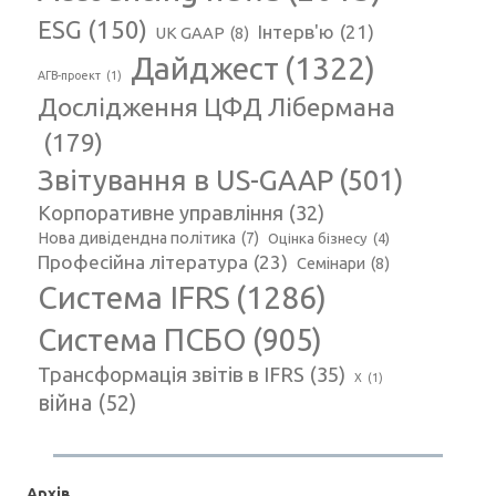
ESG
(150)
Інтерв'ю
(21)
UK GAAP
(8)
Дайджест
(1322)
АГВ-проект
(1)
Дослідження ЦФД Лібермана
(179)
Звітування в US-GAAP
(501)
Корпоративне управління
(32)
Нова дивідендна політика
(7)
Оцінка бізнесу
(4)
Професійна література
(23)
Семінари
(8)
Система IFRS
(1286)
Система ПСБО
(905)
Трансформація звітів в IFRS
(35)
Х
(1)
війна
(52)
Архів