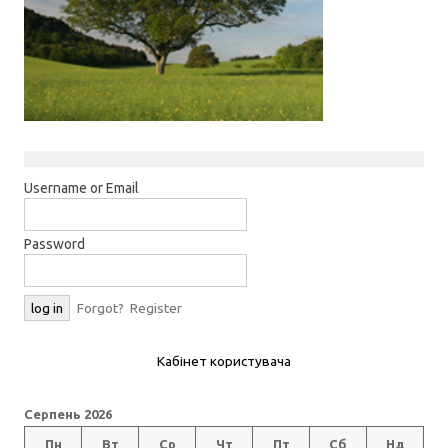
Username or Email
Password
Forgot?
Register
Кабінет користувача
Серпень 2026
Пн
Вт
Ср
Чт
Пт
Сб
Нд