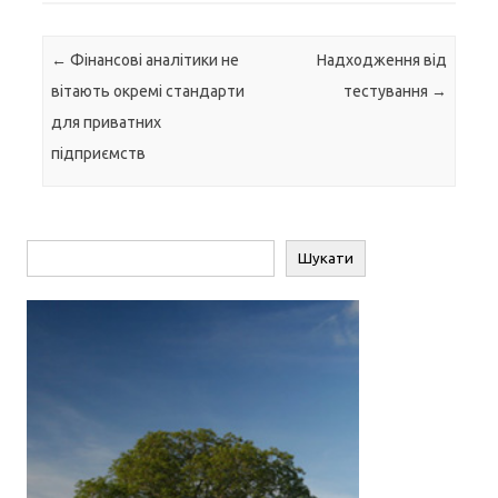
Навігація по запису
←
Фінансові аналітики не
Надходження від
вітають окремі стандарти
тестування
→
для приватних
підприємств
Пошук
Шукати