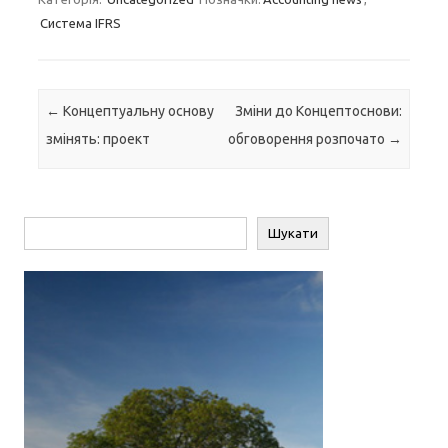
Система IFRS
Навігація по запису
←
Концептуальну основу
Зміни до Концептоснови:
змінять: проект
обговорення розпочато
→
Пошук
Шукати