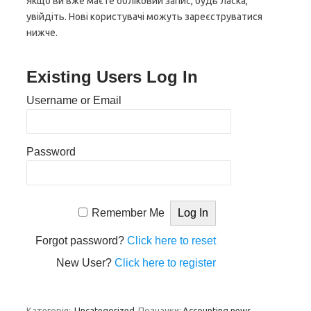
Якщо ви вже маєте обліковий запис, будь ласка,
увійдіть. Нові користувачі можуть зареєструватися
нижче.
Existing Users Log In
Username or Email
Password
Remember Me
Forgot password?
Click here to reset
New User?
Click here to register
Категорія:
Uncategorized
Позначки:
Accounting news
,