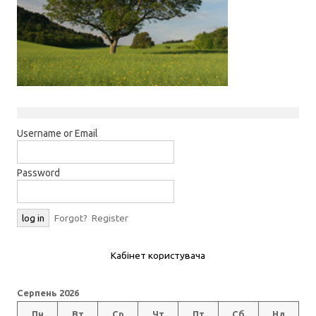
Username or Email
Password
Forgot?
Register
Кабінет користувача
Серпень 2026
Пн
Вт
Ср
Чт
Пт
Сб
Нд