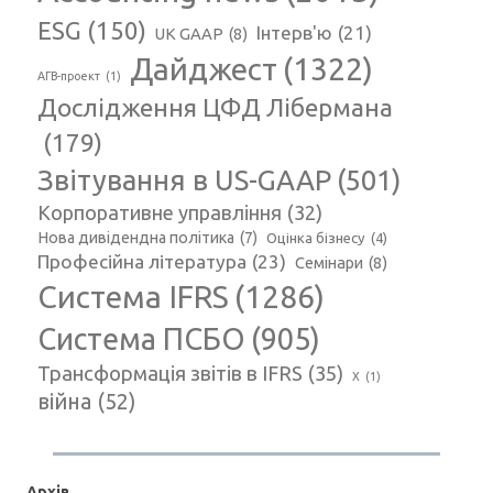
ESG
(150)
Інтерв'ю
(21)
UK GAAP
(8)
Дайджест
(1322)
АГВ-проект
(1)
Дослідження ЦФД Лібермана
(179)
Звітування в US-GAAP
(501)
Корпоративне управління
(32)
Нова дивідендна політика
(7)
Оцінка бізнесу
(4)
Професійна література
(23)
Семінари
(8)
Система IFRS
(1286)
Система ПСБО
(905)
Трансформація звітів в IFRS
(35)
Х
(1)
війна
(52)
Архів