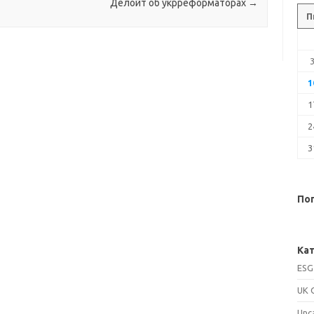
Делойт об укрреформаторах
→
П
1
1
2
3
Поп
Кат
ESG
UK 
Unc