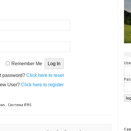
Use
Remember Me
t password?
Click here to reset
Pas
ew User?
Click here to register
ews
,
Система IFRS
Сер