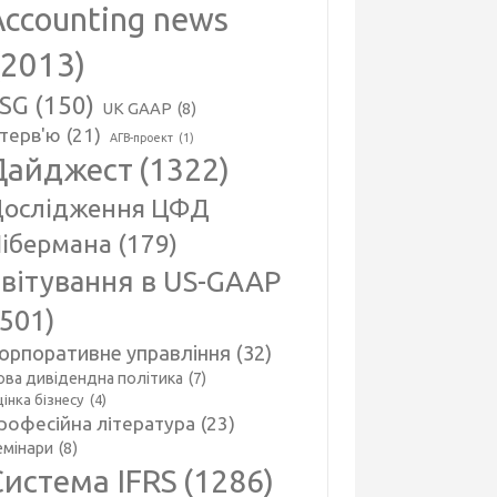
Accounting news
(2013)
SG
(150)
UK GAAP
(8)
нтерв'ю
(21)
АГВ-проект
(1)
Дайджест
(1322)
ослідження ЦФД
ібермана
(179)
вітування в US-GAAP
(501)
орпоративне управління
(32)
ова дивідендна політика
(7)
інка бізнесу
(4)
рофесійна література
(23)
емінари
(8)
Система IFRS
(1286)