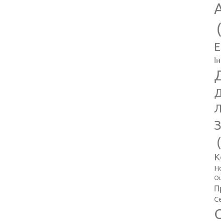
E
І
Д
Л
З
К
Н
Оц
П
С