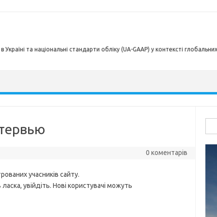
в Україні та національні стандарти обліку (UA-GAAP) у контексті глобальни
Пош
нтервью
0 коментарів
рованих учасників сайту.
ласка, увійдіть. Нові користувачі можуть