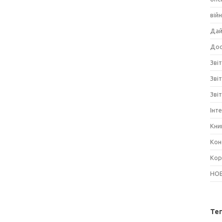
вій
Дай
Дос
Звіт
Зві
Зві
Інт
Кни
Кон
Кор
НО
Те