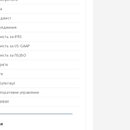
на
джест
лідження
ність за IFRS
тність за US-GAAP
тність за П(с)БО
ерв'ю
ги
сультації
поративне управління
ВИНИ
ги