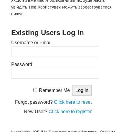
Якщо ви вже маєте обліковий запис, будь ласка,
увійдіть. Нові користувачі можуть зареєструватися
нижче.
Existing Users Log In
Username or Email
Password
Remember Me
Forgot password?
Click here to reset
New User?
Click here to register
Категорія:
НОВИНИ
Позначки:
Accounting news
,
Система