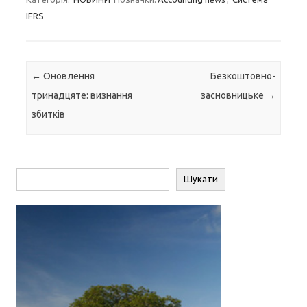
IFRS
Навігація по запису
←
Оновлення
Безкоштовно-
тринадцяте: визнання
засновницьке
→
збитків
Пошук
Шукати