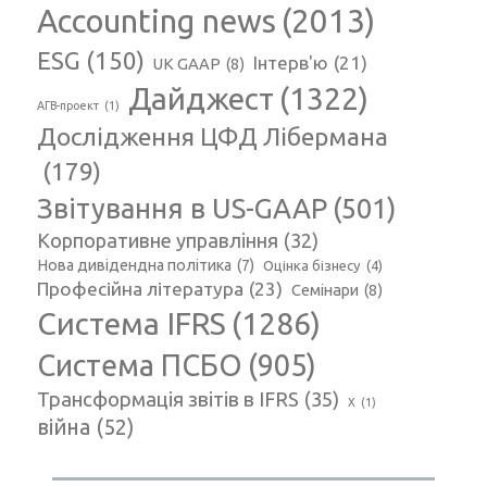
Accounting news
(2013)
ESG
(150)
Інтерв'ю
(21)
UK GAAP
(8)
Дайджест
(1322)
АГВ-проект
(1)
Дослідження ЦФД Лібермана
(179)
Звітування в US-GAAP
(501)
Корпоративне управління
(32)
Нова дивідендна політика
(7)
Оцінка бізнесу
(4)
Професійна література
(23)
Семінари
(8)
Система IFRS
(1286)
Система ПСБО
(905)
Трансформація звітів в IFRS
(35)
Х
(1)
війна
(52)