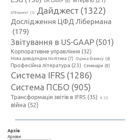
Інтерв'ю
(21)
UK GAAP
(8)
Дайджест
(1322)
АГВ-проект
(1)
Дослідження ЦФД Лібермана
(179)
Звітування в US-GAAP
(501)
Корпоративне управління
(32)
Нова дивідендна політика
(7)
Оцінка бізнесу
(4)
Професійна література
(23)
Семінари
(8)
Система IFRS
(1286)
Система ПСБО
(905)
Трансформація звітів в IFRS
(35)
Х
(1)
війна
(52)
Архів
Архіви