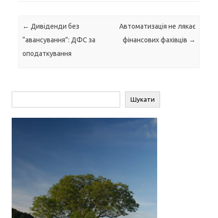
Навігація по запису
←
Дивіденди без
Автоматизація не лякає
“авансування”: ДФС за
фінансових фахівців
→
оподаткування
Пошук
Шукати