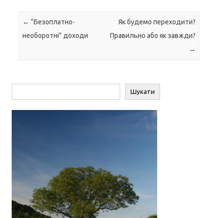
Навігація по запису
←
“Безоплатно-
Як будемо переходити?
необоротні” доходи
Правильно або як завжди?
→
Пошук
Шукати