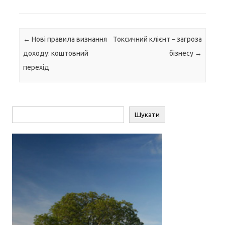
Навігація по запису
←
Нові правила визнання
Токсичний клієнт – загроза
доходу: коштовний
бізнесу
→
перехід
Пошук
Шукати