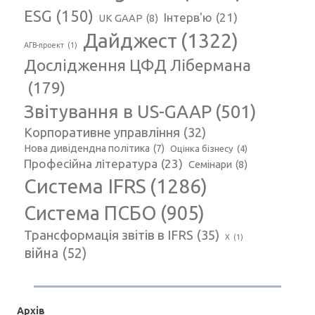
ESG
(150)
Інтерв'ю
(21)
UK GAAP
(8)
Дайджест
(1322)
АГВ-проект
(1)
Дослідження ЦФД Лібермана
(179)
Звітування в US-GAAP
(501)
Корпоративне управління
(32)
Нова дивідендна політика
(7)
Оцінка бізнесу
(4)
Професійна література
(23)
Семінари
(8)
Система IFRS
(1286)
Система ПСБО
(905)
Трансформація звітів в IFRS
(35)
Х
(1)
війна
(52)
Архів