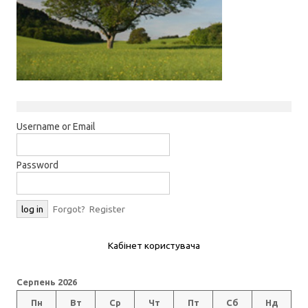
Username or Email
Password
Forgot?
Register
Кабінет користувача
Серпень 2026
Пн
Вт
Ср
Чт
Пт
Сб
Нд