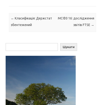
Навігація по запису
←
Класифікація: Держстат
МСФЗ 16: дослідження
збентежений
звітів FTSE
→
Пошук
Шукати