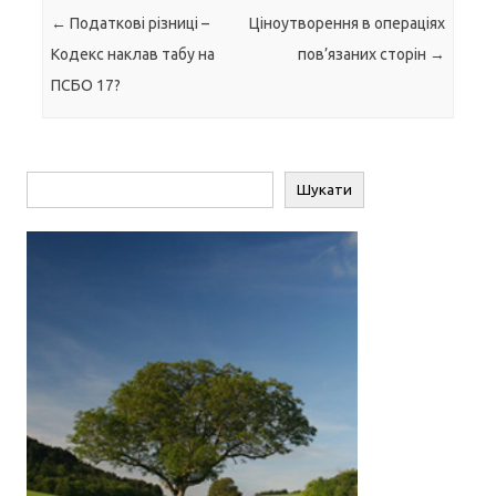
Навігація по запису
←
Податкові різниці –
Ціноутворення в операціях
Кодекс наклав табу на
пов’язаних сторін
→
ПСБО 17?
Пошук
Шукати