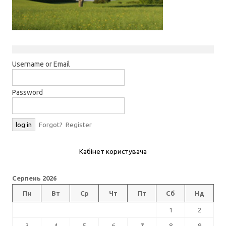
Username or Email
Password
Forgot?
Register
Кабінет користувача
Серпень 2026
Пн
Вт
Ср
Чт
Пт
Сб
Нд
1
2
3
4
5
6
7
8
9