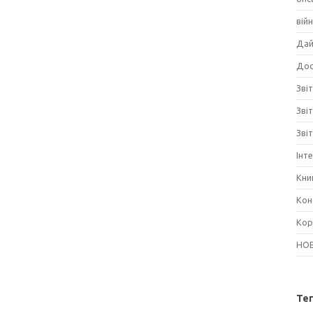
вій
Дай
Дос
Звіт
Зві
Зві
Інт
Кни
Кон
Кор
НО
Те