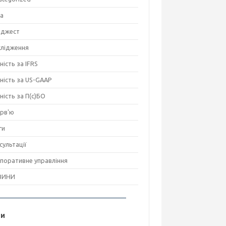
на
джест
лідження
ність за IFRS
тність за US-GAAP
тність за П(с)БО
ерв'ю
ги
сультації
поративне управління
ВИНИ
ги