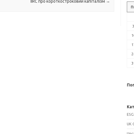
IIRC про короткостроковий капіталізм
→
П
1
1
2
3
Поп
Кат
ESG
UK 
Unc