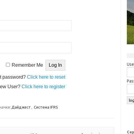
Use
Remember Me
t password?
Click here to reset
Pas
ew User?
Click here to register
начки:
Дайджест
,
Система IFRS
Сер