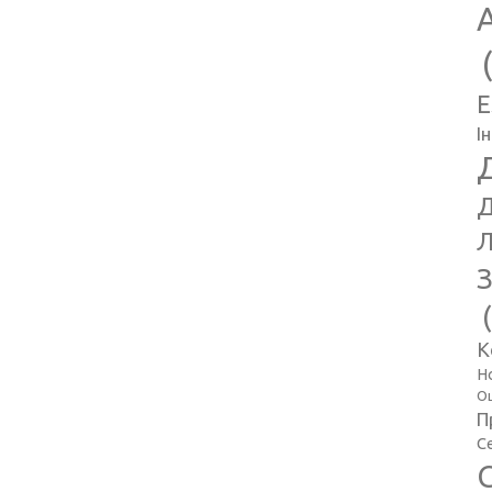
E
І
Д
Л
З
К
Н
Оц
П
С