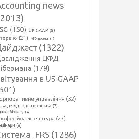
Accounting news
(2013)
SG
(150)
UK GAAP
(8)
нтерв'ю
(21)
АГВ-проект
(1)
Дайджест
(1322)
ослідження ЦФД
ібермана
(179)
вітування в US-GAAP
(501)
орпоративне управління
(32)
ова дивідендна політика
(7)
інка бізнесу
(4)
рофесійна література
(23)
емінари
(8)
Система IFRS
(1286)