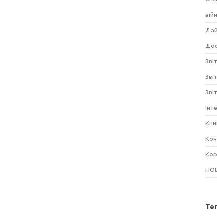
вій
Дай
Дос
Звіт
Зві
Зві
Інт
Кни
Кон
Кор
НО
Те