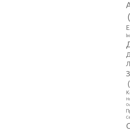
E
І
Д
Л
З
К
Н
Оц
П
С