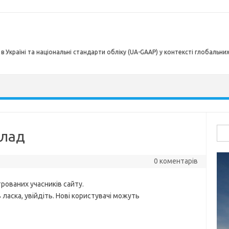
в Україні та національні стандарти обліку (UA-GAAP) у контексті глобальни
Пош
клад
0 коментарів
рованих учасників сайту.
ласка, увійдіть. Нові користувачі можуть