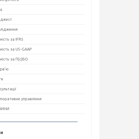
на
джест
лідження
ність за IFRS
тність за US-GAAP
тність за П(с)БО
ерв'ю
ги
сультації
поративне управління
ВИНИ
ги