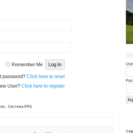
Use
Remember Me
t password?
Click here to reset
Pas
ew User?
Click here to register
ews
,
Система IFRS
Сер