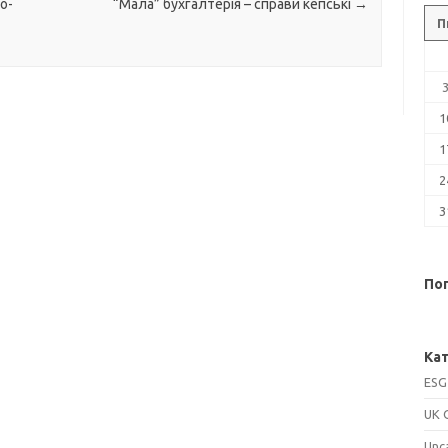
о-
“Мала” бухгалтерія – справи кепські
→
П
1
1
2
3
Поп
Кат
ESG
UK 
Unc