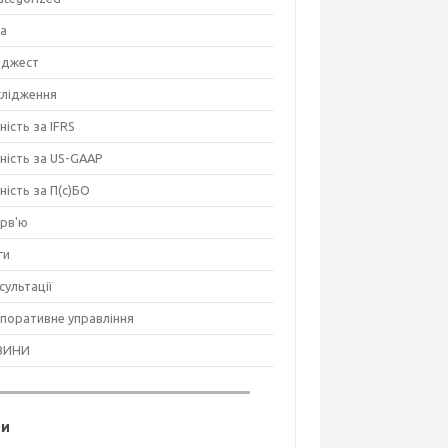
на
джест
лідження
ність за IFRS
тність за US-GAAP
тність за П(с)БО
ерв'ю
ги
сультації
поративне управління
ВИНИ
ги