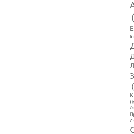
E
І
Д
Л
З
К
Н
Оц
П
С