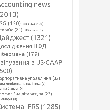
Accounting news
(2013)
SG
(150)
UK GAAP
(8)
нтерв'ю
(21)
АГВ-проект
(1)
Дайджест
(1321)
ослідження ЦФД
ібермана
(179)
вітування в US-GAAP
(500)
орпоративне управління
(32)
ова дивідендна політика
(7)
інка бізнесу
(4)
рофесійна література
(23)
емінари
(8)
Система IFRS
(1285)