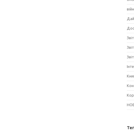
вій
Дай
Дос
Звіт
Зві
Зві
Інт
Кни
Кон
Кор
НО
Те