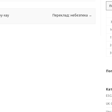
П
оу-хау
Переклад: небезпека
→
1
1
2
3
Поп
Кат
ESG
UK 
Unc