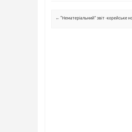
Навігація по запису
←
“Нематеріальний” звіт -корейське н