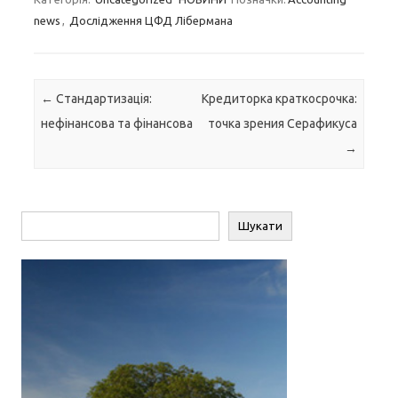
news
,
Дослідження ЦФД Лібермана
Навігація по запису
←
Стандартизація:
Кредиторка краткосрочка:
нефінансова та фінансова
точка зрения Серафикуса
→
Пошук
Шукати