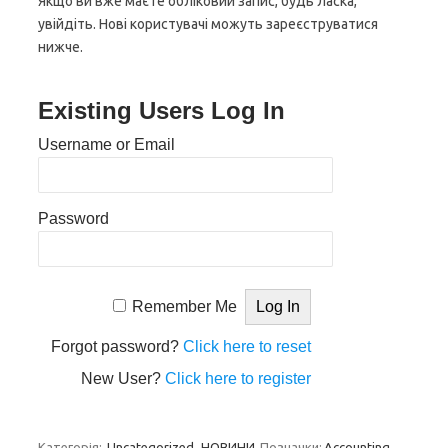
Якщо ви вже маєте обліковий запис, будь ласка,
увійдіть. Нові користувачі можуть зареєструватися
нижче.
Existing Users Log In
Username or Email
Password
Remember Me
Forgot password?
Click here to reset
New User?
Click here to register
Категорія:
Uncategorized
НОВИНИ
Позначки:
Accounting