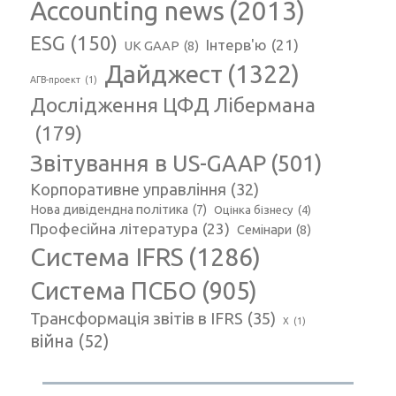
Accounting news
(2013)
ESG
(150)
Інтерв'ю
(21)
UK GAAP
(8)
Дайджест
(1322)
АГВ-проект
(1)
Дослідження ЦФД Лібермана
(179)
Звітування в US-GAAP
(501)
Корпоративне управління
(32)
Нова дивідендна політика
(7)
Оцінка бізнесу
(4)
Професійна література
(23)
Семінари
(8)
Система IFRS
(1286)
Система ПСБО
(905)
Трансформація звітів в IFRS
(35)
Х
(1)
війна
(52)