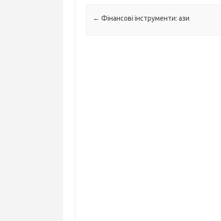
Навігація по запису
←
Фінансові інструменти: ази