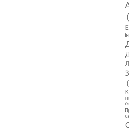
E
І
Д
Л
З
К
Н
Оц
П
С