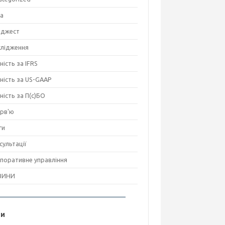
на
джест
лідження
ність за IFRS
тність за US-GAAP
тність за П(с)БО
ерв'ю
ги
сультації
поративне управління
ВИНИ
ги