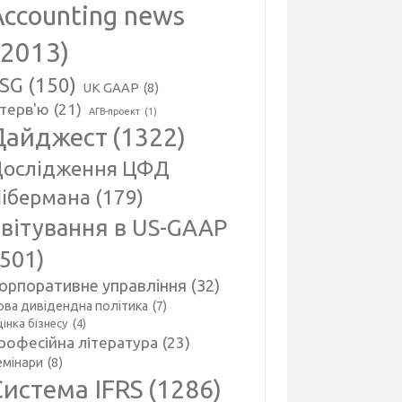
Accounting news
(2013)
SG
(150)
UK GAAP
(8)
нтерв'ю
(21)
АГВ-проект
(1)
Дайджест
(1322)
ослідження ЦФД
ібермана
(179)
вітування в US-GAAP
(501)
орпоративне управління
(32)
ова дивідендна політика
(7)
інка бізнесу
(4)
рофесійна література
(23)
емінари
(8)
Система IFRS
(1286)