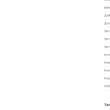
вій
Дай
Дос
Звіт
Зві
Зві
Інт
Кни
Кон
Кор
НО
Те