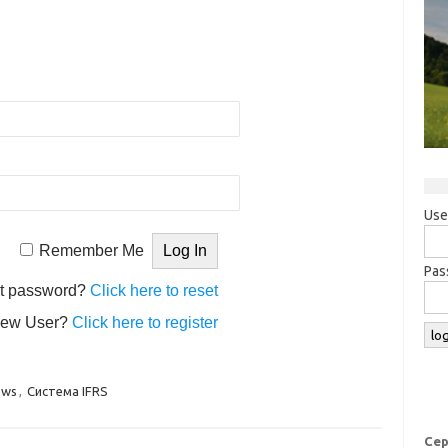
Use
Remember Me
Pas
t password?
Click here to reset
ew User?
Click here to register
ews
,
Система IFRS
Сер