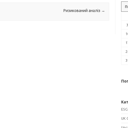
П
Ризикований аналіз
→
1
1
2
3
Поп
Кат
ESG
UK 
Unc