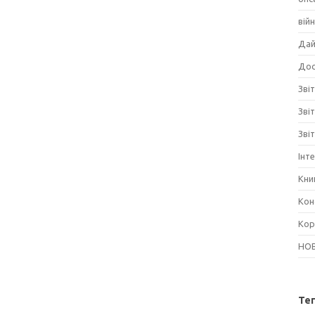
вій
Дай
Дос
Звіт
Зві
Зві
Інт
Кни
Кон
Кор
НО
Те