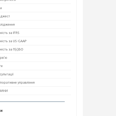
на
джест
лідження
ність за IFRS
тність за US-GAAP
тність за П(с)БО
ерв'ю
ги
сультації
поративне управління
ВИНИ
ги