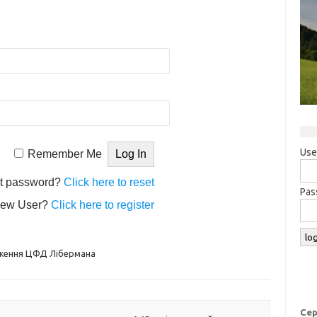
Use
Remember Me
t password?
Click here to reset
Pas
ew User?
Click here to register
ження ЦФД Лібермана
Сер