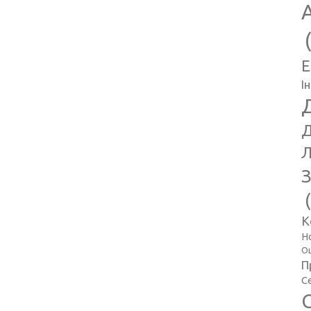
E
І
Д
Л
З
К
Н
Оц
П
С