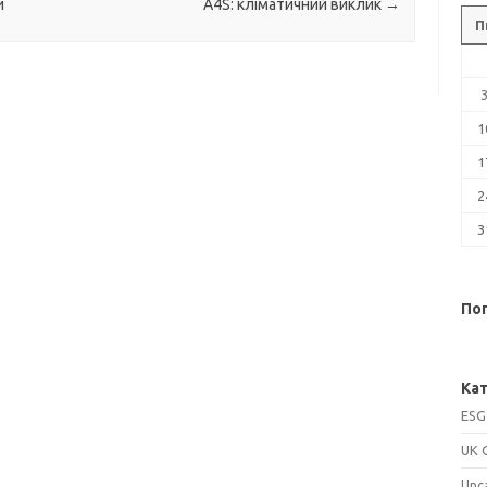
и
A4S: кліматичний виклик
→
П
1
1
2
3
Поп
Кат
ESG
UK 
Unc