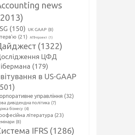
Accounting news
(2013)
SG
(150)
UK GAAP
(8)
нтерв'ю
(21)
АГВ-проект
(1)
Дайджест
(1322)
ослідження ЦФД
ібермана
(179)
вітування в US-GAAP
(501)
орпоративне управління
(32)
ова дивідендна політика
(7)
інка бізнесу
(4)
рофесійна література
(23)
емінари
(8)
Система IFRS
(1286)