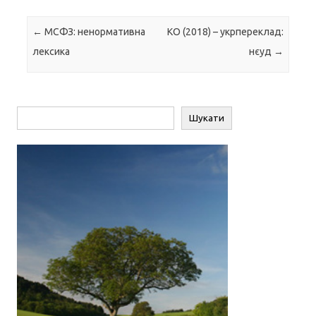
Навігація по запису
←
МСФЗ: ненормативна
КО (2018) – укрпереклад:
лексика
нєуд
→
Пошук
Шукати