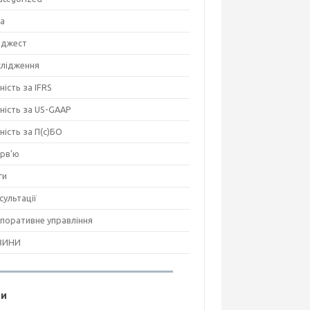
на
джест
лідження
ність за IFRS
тність за US-GAAP
тність за П(с)БО
ерв'ю
ги
сультації
поративне управління
ВИНИ
ги