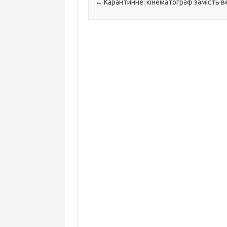
Навігація по запису
←
Карантинне: кінематограф замість ве