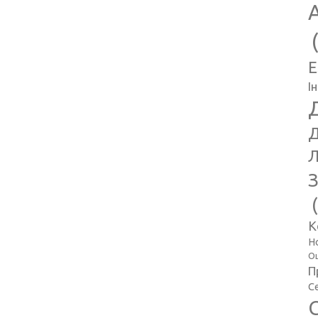
E
І
Д
Л
З
К
Н
Оц
П
С