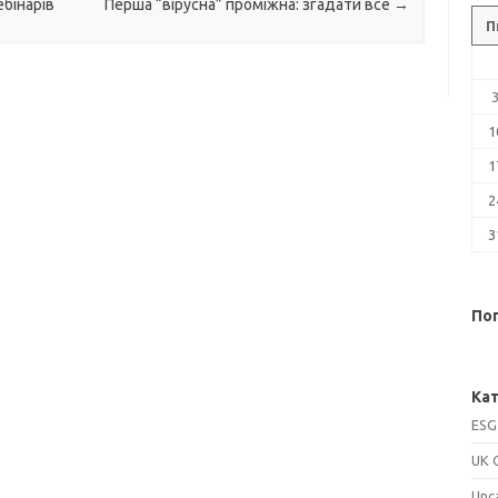
бінарів
Перша “вірусна” проміжна: згадати все
→
П
1
1
2
3
Поп
Кат
ESG
UK 
Unc