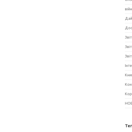
вій
Дай
Дос
Звіт
Зві
Зві
Інт
Кни
Кон
Кор
НО
Те