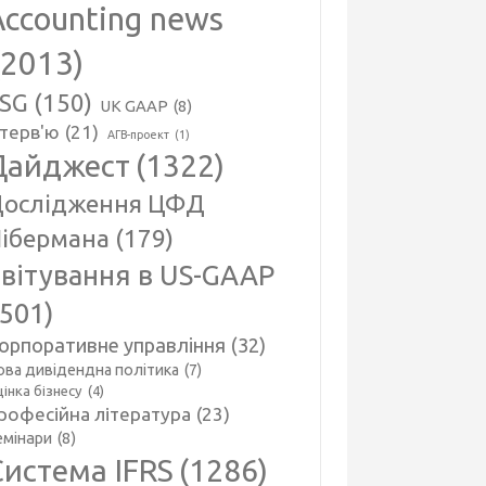
Accounting news
(2013)
SG
(150)
UK GAAP
(8)
нтерв'ю
(21)
АГВ-проект
(1)
Дайджест
(1322)
ослідження ЦФД
ібермана
(179)
вітування в US-GAAP
(501)
орпоративне управління
(32)
ова дивідендна політика
(7)
інка бізнесу
(4)
рофесійна література
(23)
емінари
(8)
Система IFRS
(1286)