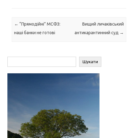
Навігація по запису
←
“Прямодійні” МСФЗ:
Вищий личаківський
наші банки не готові
антикарантинний суд
→
Пошук
Шукати