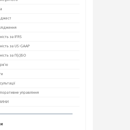
на
джест
лідження
ність за IFRS
тність за US-GAAP
тність за П(с)БО
ерв'ю
ги
сультації
поративне управління
ВИНИ
ги