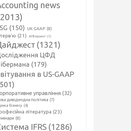
Accounting news
(2013)
SG
(150)
UK GAAP
(8)
нтерв'ю
(21)
АГВ-проект
(1)
Дайджест
(1321)
ослідження ЦФД
ібермана
(179)
вітування в US-GAAP
(501)
орпоративне управління
(32)
ова дивідендна політика
(7)
інка бізнесу
(4)
рофесійна література
(23)
емінари
(8)
Система IFRS
(1286)