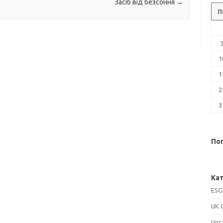
Засіб від безсоння
→
П
1
1
2
3
Поп
Кат
ESG
UK 
Unc