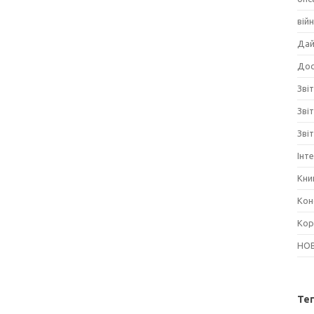
вій
Дай
Дос
Звіт
Зві
Зві
Інт
Кни
Кон
Кор
НО
Те