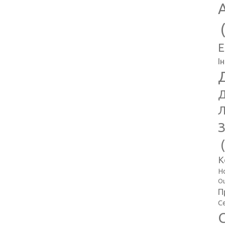
E
І
Д
Л
З
К
Н
Оц
П
С