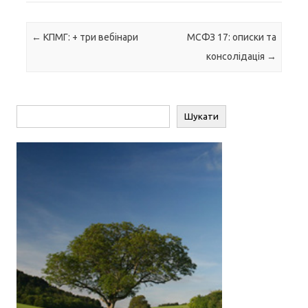
Навігація по запису
←
КПМГ: + три вебінари
МСФЗ 17: описки та
консолідація
→
Пошук
Шукати