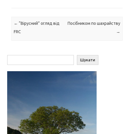
Навігація по запису
←
“Вірусний” огляд від
Посібником по шахрайству
FRC
→
Пошук
Шукати