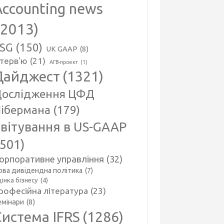
Accounting news
(2013)
SG
(150)
UK GAAP
(8)
нтерв'ю
(21)
АГВ-проект
(1)
Дайджест
(1321)
ослідження ЦФД
ібермана
(179)
вітування в US-GAAP
(501)
орпоративне управління
(32)
ова дивідендна політика
(7)
інка бізнесу
(4)
рофесійна література
(23)
емінари
(8)
Система IFRS
(1286)