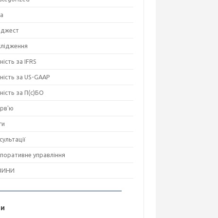
на
джест
лідження
ність за IFRS
тність за US-GAAP
тність за П(с)БО
ерв'ю
ги
сультації
поративне управління
ВИНИ
ги