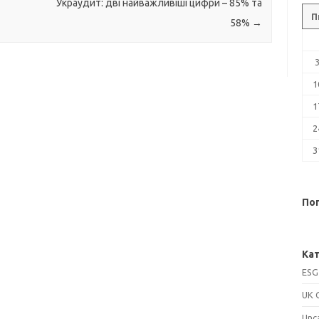
Украудит: дві найважливіші цифри – 85% та
П
58%
→
1
1
2
3
Поп
Кат
ESG
UK 
Unc