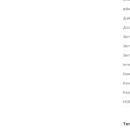
вій
Дай
Дос
Звіт
Зві
Зві
Інт
Кни
Кон
Кор
НО
Те