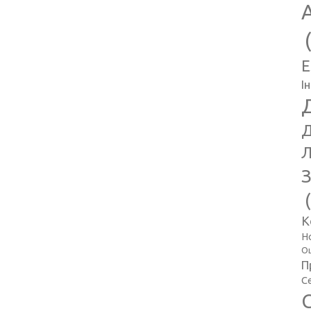
E
І
Д
Л
З
К
Н
Оц
П
С