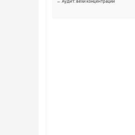
Навігація по запису
←
Аудит: вехи концентрации