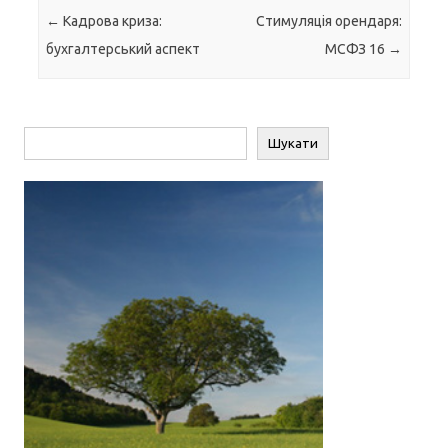
Навігація по запису
←
Кадрова криза:
Стимуляція орендаря:
бухгалтерський аспект
МСФЗ 16
→
Пошук
Шукати