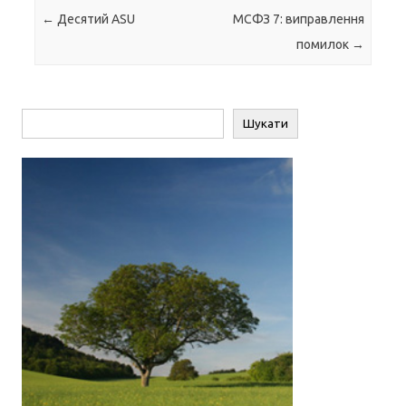
Навігація по запису
←
Десятий ASU
МСФЗ 7: виправлення
помилок
→
Пошук
Шукати