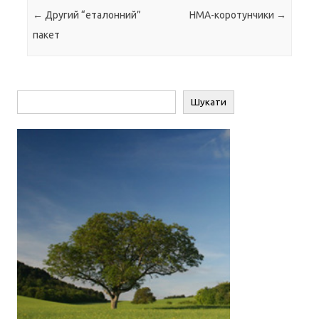
Навігація по запису
←
Другий “еталонний”
НМА-коротунчики
→
пакет
Пошук
Шукати