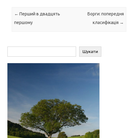
Навігація по запису
←
Перший в двадцять
Борги: попередня
першому
класифікація
→
Пошук
Шукати