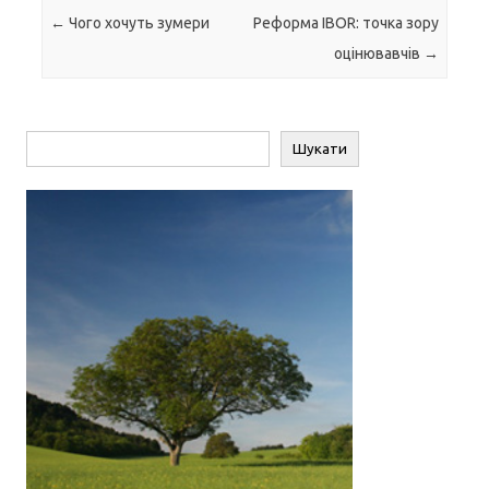
Навігація по запису
←
Чого хочуть зумери
Реформа IBOR: точка зору
оцінювавчів
→
Пошук
Шукати