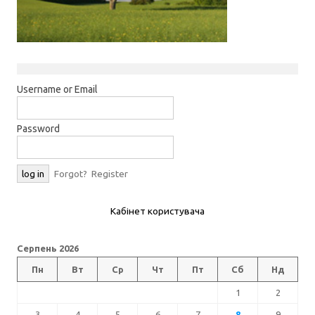
Username or Email
Password
Forgot?
Register
Кабінет користувача
Серпень 2026
Пн
Вт
Ср
Чт
Пт
Сб
Нд
1
2
3
4
5
6
7
8
9