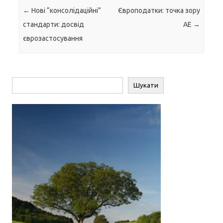
Навігація по запису
←
Нові “консолідаційні”
Європодатки: точка зору
стандарти: досвід
AE
→
єврозастосування
Пошук
Шукати