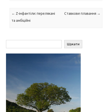
Навігація по запису
←
Z-інфантіли: перелякані
Ставкове плавання
→
та амбіційні
Пошук
Шукати