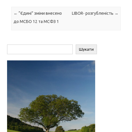
Навігація по запису
←
“Єдині” зміни внесено
LIBOR- розгубленість
→
до МСБО 12 та МСФЗ 1
Пошук
Шукати