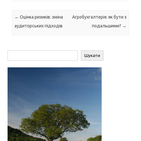
Навігація по запису
←
Оцінка ризиків: зміна
Агробухгалтерія: як бути з
аудиторських підходів
подальшими?
→
Пошук
Шукати