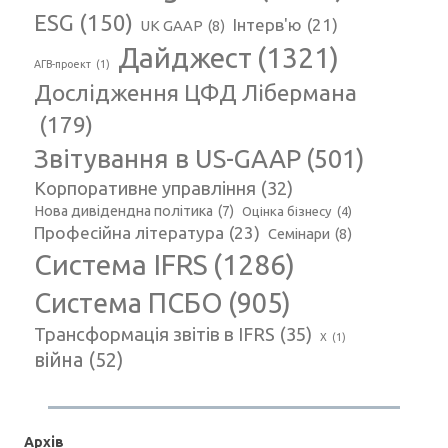
ESG
(150)
Інтерв'ю
(21)
UK GAAP
(8)
Дайджест
(1321)
АГВ-проект
(1)
Дослідження ЦФД Лібермана
(179)
Звітування в US-GAAP
(501)
Корпоративне управління
(32)
Нова дивідендна політика
(7)
Оцінка бізнесу
(4)
Професійна література
(23)
Семінари
(8)
Система IFRS
(1286)
Система ПСБО
(905)
Трансформація звітів в IFRS
(35)
Х
(1)
війна
(52)
Архів