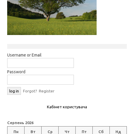
Username or Email
Password
Forgot?
Register
Кабінет користувача
Серпень 2026
Пн
Вт
Ср
Чт
Пт
Сб
Нд