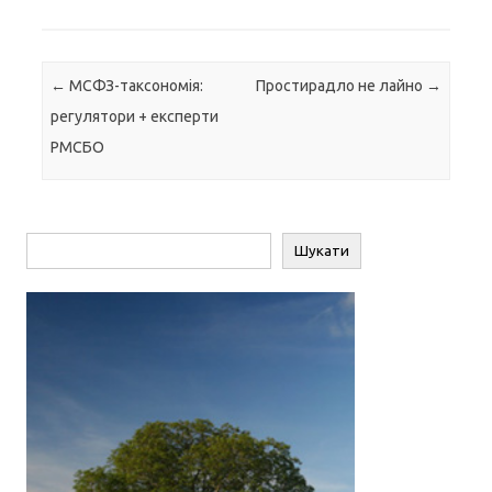
Навігація по запису
←
МСФЗ-таксономія:
Простирадло не лайно
→
регулятори + експерти
РМСБО
Пошук
Шукати