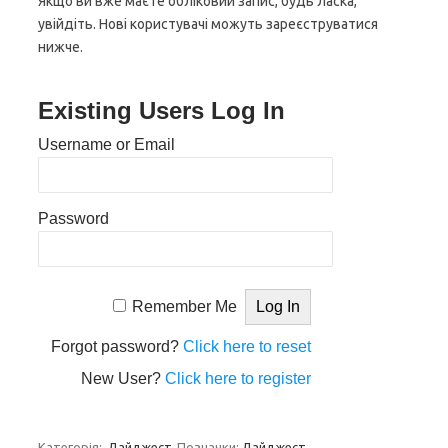
Якщо ви вже маєте обліковий запис, будь ласка,
увійдіть. Нові користувачі можуть зареєструватися
нижче.
Existing Users Log In
Username or Email
Password
Remember Me
Forgot password?
Click here to reset
New User?
Click here to register
Категорія:
Дайджест
Позначки:
Дайджест