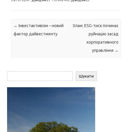
Навігація по запису
←
Інвестактивізм – новий
Злам: ESG-тиск починає
фактор дайвестменту
руйнацію засад
корпоративного
управління
→
Пошук
Шукати