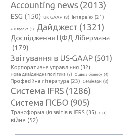
Accounting news
(2013)
ESG
(150)
Інтерв'ю
(21)
UK GAAP
(8)
Дайджест
(1321)
АГВ-проект
(1)
Дослідження ЦФД Лібермана
(179)
Звітування в US-GAAP
(501)
Корпоративне управління
(32)
Нова дивідендна політика
(7)
Оцінка бізнесу
(4)
Професійна література
(23)
Семінари
(8)
Система IFRS
(1286)
Система ПСБО
(905)
Трансформація звітів в IFRS
(35)
Х
(1)
війна
(52)