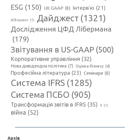
ESG
(150)
Інтерв'ю
(21)
UK GAAP
(8)
Дайджест
(1321)
АГВ-проект
(1)
Дослідження ЦФД Лібермана
(179)
Звітування в US-GAAP
(500)
Корпоративне управління
(32)
Нова дивідендна політика
(7)
Оцінка бізнесу
(4)
Професійна література
(23)
Семінари
(8)
Система IFRS
(1285)
Система ПСБО
(905)
Трансформація звітів в IFRS
(35)
Х
(1)
війна
(52)
Архів