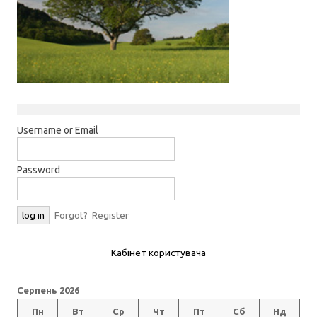
Username or Email
Password
Forgot?
Register
Кабінет користувача
Серпень 2026
Пн
Вт
Ср
Чт
Пт
Сб
Нд