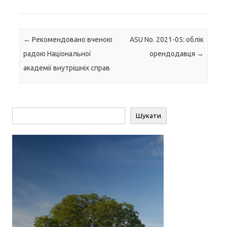
Навігація по запису
←
Рекомендовано вченою
ASU No. 2021-05: облік
радою Національної
орендодавця
→
академії внутрішніх справ
Пошук
Шукати