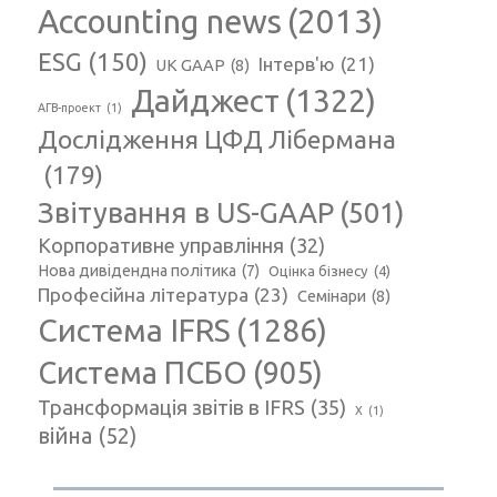
Accounting news
(2013)
ESG
(150)
Інтерв'ю
(21)
UK GAAP
(8)
Дайджест
(1322)
АГВ-проект
(1)
Дослідження ЦФД Лібермана
(179)
Звітування в US-GAAP
(501)
Корпоративне управління
(32)
Нова дивідендна політика
(7)
Оцінка бізнесу
(4)
Професійна література
(23)
Семінари
(8)
Система IFRS
(1286)
Система ПСБО
(905)
Трансформація звітів в IFRS
(35)
Х
(1)
війна
(52)