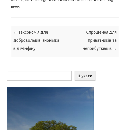
news
Навігація по запису
←
Таксономія для
Спрощення для
добровольців: анонімка
приватників та
від Мінфіну
неприбутківців
→
Пошук
Шукати