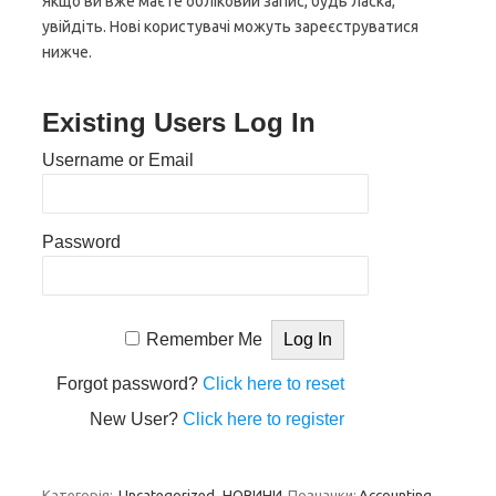
Якщо ви вже маєте обліковий запис, будь ласка,
увійдіть. Нові користувачі можуть зареєструватися
нижче.
Existing Users Log In
Username or Email
Password
Remember Me
Forgot password?
Click here to reset
New User?
Click here to register
Категорія:
Uncategorized
НОВИНИ
Позначки:
Accounting