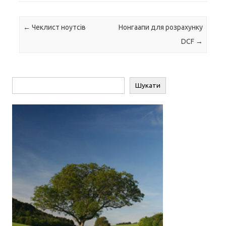
Навігація по запису
←
Чеклист ноутсів
Нонгаапи для розрахунку
DCF
→
Пошук
Шукати