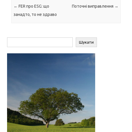
Навігація по запису
←
FER про ESG: що
Поточні виправлення
→
занадто, то не здраво
Пошук
Шукати