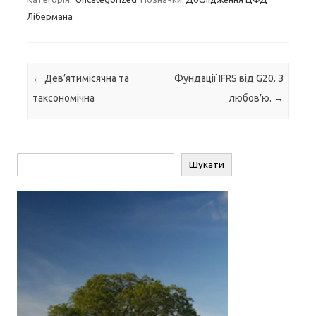
Лібермана
Навігація по запису
←
Дев’ятимісячна та
Фундації IFRS від G20. З
таксономічна
любов’ю.
→
Пошук
Шукати