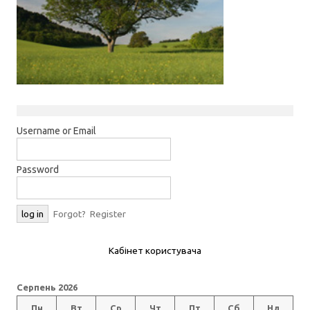
Username or Email
Password
Forgot?
Register
Кабінет користувача
Серпень 2026
Пн
Вт
Ср
Чт
Пт
Сб
Нд