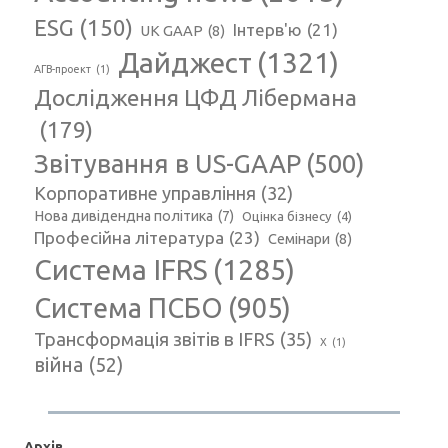
ESG
(150)
Інтерв'ю
(21)
UK GAAP
(8)
Дайджест
(1321)
АГВ-проект
(1)
Дослідження ЦФД Лібермана
(179)
Звітування в US-GAAP
(500)
Корпоративне управління
(32)
Нова дивідендна політика
(7)
Оцінка бізнесу
(4)
Професійна література
(23)
Семінари
(8)
Система IFRS
(1285)
Система ПСБО
(905)
Трансформація звітів в IFRS
(35)
Х
(1)
війна
(52)
Архів