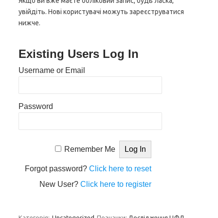
Якщо ви вже маєте обліковий запис, будь ласка,
увійдіть. Нові користувачі можуть зареєструватися
нижче.
Existing Users Log In
Username or Email
Password
Remember Me
Forgot password?
Click here to reset
New User?
Click here to register
Категорія:
Uncategorized
Позначки:
Дослідження ЦФД