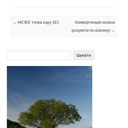
Навігація по запису
←
МСФЗ: точка зору SEC
Конвергенцію можна
розуміти по-різному
→
Пошук
Шукати