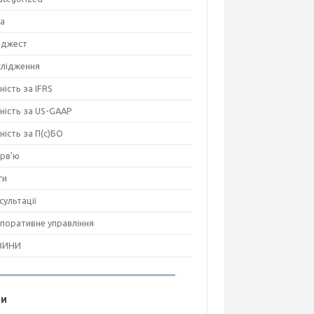
на
джест
лідження
ність за IFRS
тність за US-GAAP
тність за П(с)БО
ерв'ю
ги
сультації
поративне управління
ВИНИ
ги