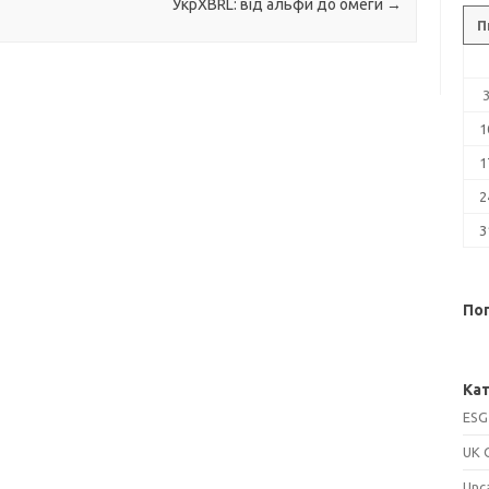
УкрXBRL: від альфи до омеги
→
П
1
1
2
3
Поп
Кат
ESG
UK 
Unc