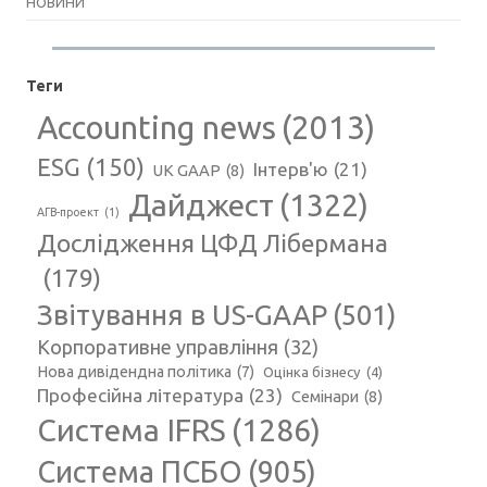
НОВИНИ
Теги
Accounting news
(2013)
ESG
(150)
Інтерв'ю
(21)
UK GAAP
(8)
Дайджест
(1322)
АГВ-проект
(1)
Дослідження ЦФД Лібермана
(179)
Звітування в US-GAAP
(501)
Корпоративне управління
(32)
Нова дивідендна політика
(7)
Оцінка бізнесу
(4)
Професійна література
(23)
Семінари
(8)
Система IFRS
(1286)
Система ПСБО
(905)