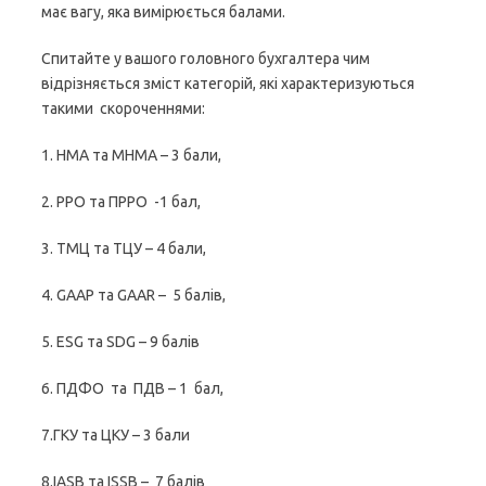
має вагу, яка вимірюється балами.
Спитайте у вашого головного бухгалтера чим
відрізняється зміст категорій, які характеризуються
такими скороченнями:
1. НМА та МНМА – 3 бали,
2. РРО та ПРРО -1 бал,
3. ТМЦ та ТЦУ – 4 бали,
4. GAAP та GAAR – 5 балів,
5. ESG та SDG – 9 балів
6. ПДФО та ПДВ – 1 бал,
7.ГКУ та ЦКУ – 3 бали
8.IASB та ISSB – 7 балів