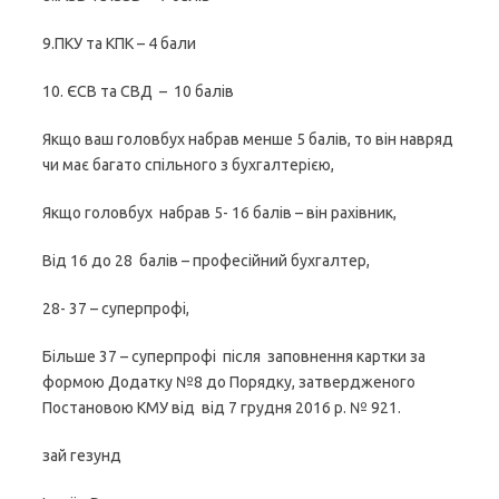
9.ПКУ та КПК – 4 бали
10. ЄСВ та СВД – 10 балів
Якщо ваш головбух набрав менше 5 балів, то він навряд
чи має багато спільного з бухгалтерією,
Якщо головбух набрав 5- 16 балів – він рахівник,
Від 16 до 28 балів – професійний бухгалтер,
28- 37 – суперпрофі,
Більше 37 – суперпрофі після заповнення картки за
формою Додатку №8 до Порядку, затвердженого
Постановою КМУ від від 7 грудня 2016 р. № 921.
зай гезунд