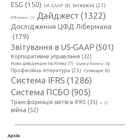
ESG
(150)
Інтерв'ю
(21)
UK GAAP
(8)
Дайджест
(1322)
АГВ-проект
(1)
Дослідження ЦФД Лібермана
(179)
Звітування в US-GAAP
(501)
Корпоративне управління
(32)
Нова дивідендна політика
(7)
Оцінка бізнесу
(4)
Професійна література
(23)
Семінари
(8)
Система IFRS
(1286)
Система ПСБО
(905)
Трансформація звітів в IFRS
(35)
Х
(1)
війна
(52)
Архів