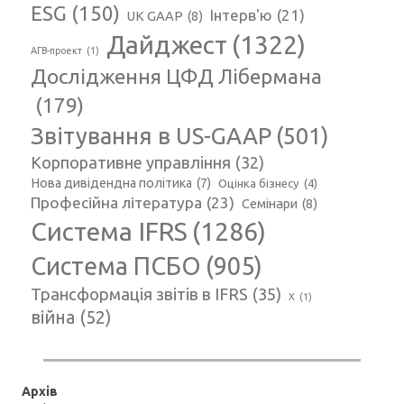
ESG
(150)
Інтерв'ю
(21)
UK GAAP
(8)
Дайджест
(1322)
АГВ-проект
(1)
Дослідження ЦФД Лібермана
(179)
Звітування в US-GAAP
(501)
Корпоративне управління
(32)
Нова дивідендна політика
(7)
Оцінка бізнесу
(4)
Професійна література
(23)
Семінари
(8)
Система IFRS
(1286)
Система ПСБО
(905)
Трансформація звітів в IFRS
(35)
Х
(1)
війна
(52)
Архів