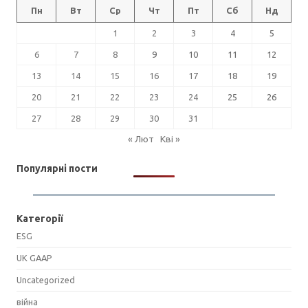
Пн
Вт
Ср
Чт
Пт
Сб
Нд
1
2
3
4
5
6
7
8
9
10
11
12
13
14
15
16
17
18
19
20
21
22
23
24
25
26
27
28
29
30
31
« Лют
Кві »
Популярні пости
Категорії
ESG
UK GAAP
Uncategorized
війна