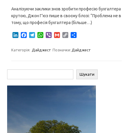
Аналізуючи заклики знов зробити професію бухгалтера
крутою, Джон Г’юз пише в своєму блозі: “Проблема не в
тому, що професія бухгалтера (більше…)
L
F
T
W
V
G
C
S
i
a
e
h
i
m
o
h
n
c
l
a
b
a
p
a
Категорія:
Дайджест
Позначки:
Дайджест
k
e
e
t
e
i
y
r
e
b
g
s
r
l
L
e
d
o
r
A
i
I
o
a
p
n
Пошук
Шукати
n
k
m
p
k