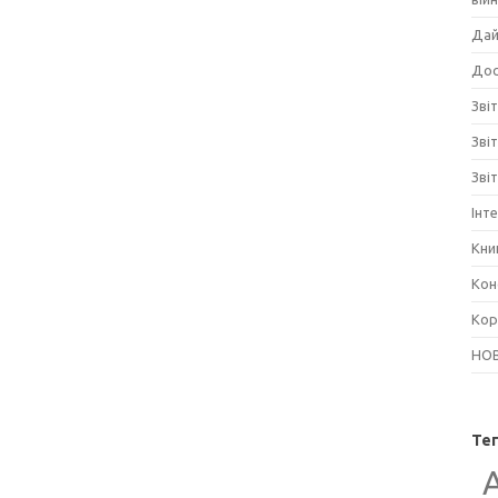
Дай
Дос
Звіт
Зві
Зві
Інт
Кни
Кон
Кор
НО
Те