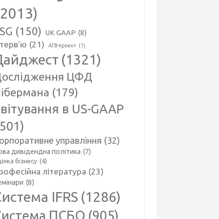
(2013)
SG
(150)
UK GAAP
(8)
нтерв'ю
(21)
АГВ-проект
(1)
Дайджест
(1321)
ослідження ЦФД
ібермана
(179)
вітування в US-GAAP
(501)
орпоративне управління
(32)
ова дивідендна політика
(7)
інка бізнесу
(4)
рофесійна література
(23)
емінари
(8)
Система IFRS
(1286)
Система ПСБО
(905)