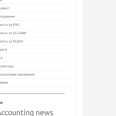
джест
лідження
ність за IFRS
тність за US-GAAP
тність за П(с)БО
ерв'ю
ги
сультації
поративне управління
ВИНИ
ги
Accounting news