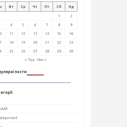
н
Вт
Ср
Чт
Пт
Сб
Нд
1
2
3
4
5
6
7
8
9
0
11
12
13
14
15
16
7
18
19
20
21
22
23
4
25
26
27
28
29
30
« Тра
Лис »
улярні пости
егорії
GAAP
ategorized
на