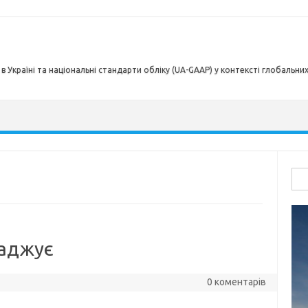
в Україні та національні стандарти обліку (UA-GAAP) у контексті глобальни
Пош
ладжує
0 коментарів