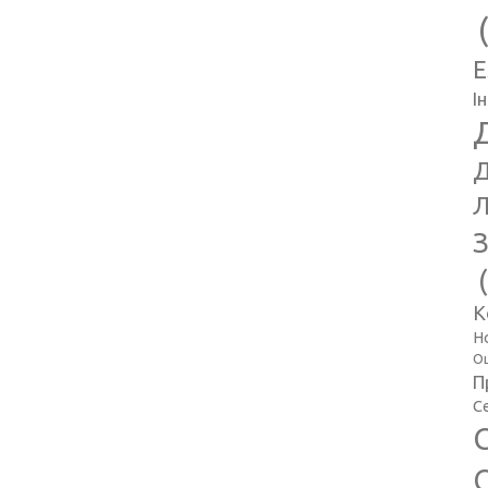
E
І
Д
Л
З
К
Н
Оц
П
С