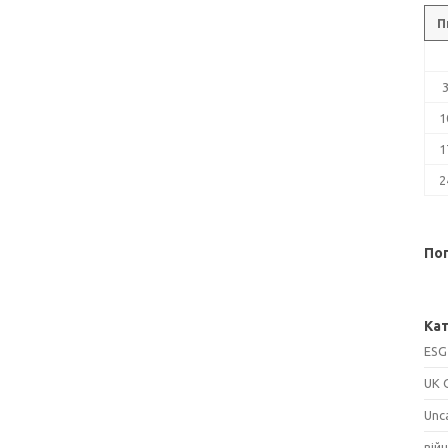
П
1
1
2
Поп
Кат
ESG
UK 
Unc
вій