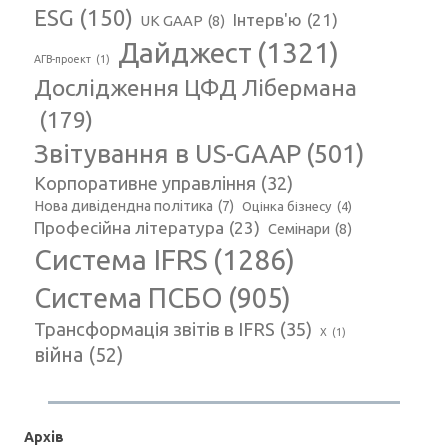
ESG
(150)
Інтерв'ю
(21)
UK GAAP
(8)
Дайджест
(1321)
АГВ-проект
(1)
Дослідження ЦФД Лібермана
(179)
Звітування в US-GAAP
(501)
Корпоративне управління
(32)
Нова дивідендна політика
(7)
Оцінка бізнесу
(4)
Професійна література
(23)
Семінари
(8)
Система IFRS
(1286)
Система ПСБО
(905)
Трансформація звітів в IFRS
(35)
Х
(1)
війна
(52)
Архів