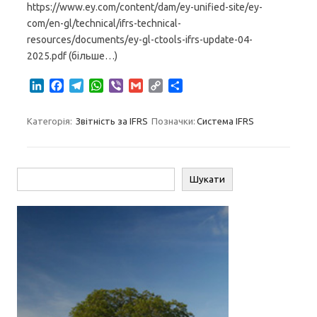
https://www.ey.com/content/dam/ey-unified-site/ey-
com/en-gl/technical/ifrs-technical-
resources/documents/ey-gl-ctools-ifrs-update-04-
2025.pdf (більше…)
L
F
T
W
V
G
C
S
i
a
e
h
i
m
o
h
n
c
l
a
b
a
p
a
Категорія:
Звітність за IFRS
Позначки:
Система IFRS
k
e
e
t
e
i
y
r
e
b
g
s
r
l
L
e
d
o
r
A
i
I
o
a
p
n
Пошук
Шукати
n
k
m
p
k