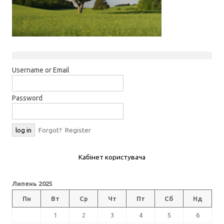
Username or Email
Password
Forgot?
Register
Кабінет користувача
Липень 2025
Пн
Вт
Ср
Чт
Пт
Сб
Нд
1
2
3
4
5
6