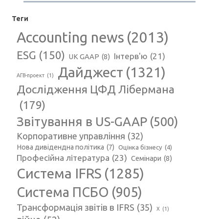
Теги
Accounting news
(2013)
ESG
(150)
Інтерв'ю
(21)
UK GAAP
(8)
Дайджест
(1321)
АГВ-проект
(1)
Дослідження ЦФД Лібермана
(179)
Звітування в US-GAAP
(500)
Корпоративне управління
(32)
Нова дивідендна політика
(7)
Оцінка бізнесу
(4)
Професійна література
(23)
Семінари
(8)
Система IFRS
(1285)
Система ПСБО
(905)
Трансформація звітів в IFRS
(35)
Х
(1)