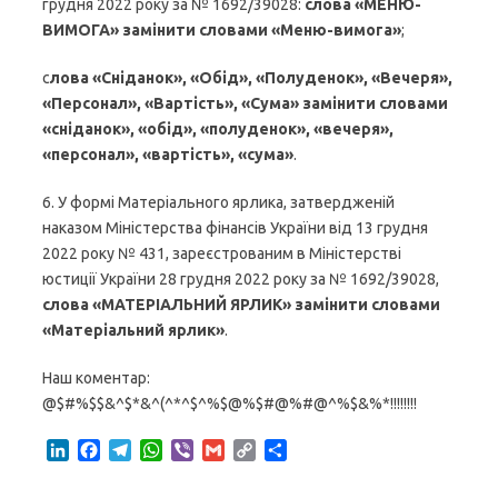
грудня 2022 року за № 1692/39028:
слова «МЕНЮ-
ВИМОГА» замінити словами «Меню-вимога»
;
с
лова «Сніданок», «Обід», «Полуденок», «Вечеря»,
«Персонал», «Вартість», «Сума» замінити словами
«сніданок», «обід», «полуденок», «вечеря»,
«персонал», «вартість», «сума»
.
6. У формі Матеріального ярлика, затвердженій
наказом Міністерства фінансів України від 13 грудня
2022 року № 431, зареєстрованим в Міністерстві
юстиції України 28 грудня 2022 року за № 1692/39028,
слова «МАТЕРІАЛЬНИЙ ЯРЛИК» замінити словами
«Матеріальний ярлик»
.
Наш коментар:
@$#%$$&^$*&^(^*^$^%$@%$#@%#@^%$&%*!!!!!!!!
L
F
T
W
V
G
C
S
i
a
e
h
i
m
o
h
n
c
l
a
b
a
p
a