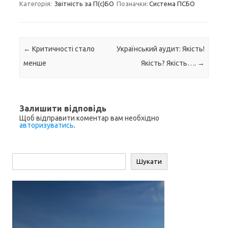
Категорія:
Звітність за П(с)БО
Позначки:
Система ПСБО
k
e
e
t
e
i
y
r
e
b
g
s
r
l
L
e
d
o
r
A
i
I
o
a
p
n
Навігація по запису
←
Критичності стало
Український аудит: Якість!
n
k
m
p
k
менше
Якість? Якість….
→
Залишити відповідь
Щоб відправити коментар вам необхідно
авторизуватись
.
Пошук
Шукати