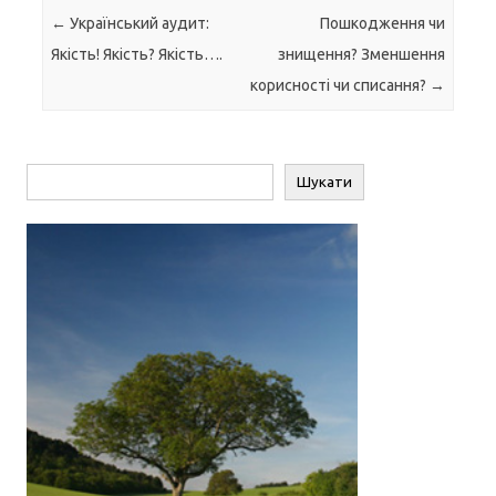
Навігація по запису
←
Український аудит:
Пошкодження чи
Якість! Якість? Якість….
знищення? Зменшення
корисності чи списання?
→
Пошук
Шукати