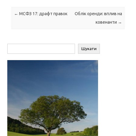
Навігація по запису
←
МСФЗ 17: драфт правок
Облік оренди: вплив на
ковенанти
→
Пошук
Шукати